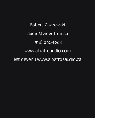
sur vos modes de livraison afin de
permettre ainsi d'acheter sur votre
rassurer vos clients et gagner leur
site en toute sécurité.
confiance.
Robert Zakzewski
audio@videotron.ca
(514) 262-1068
www.albatroaudio.com
est devenu
www.albatrosaudio.ca